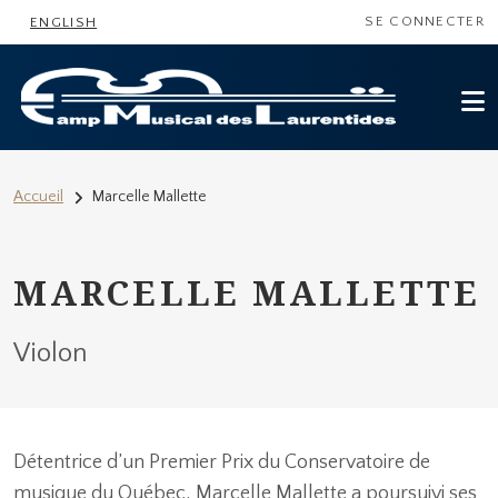
MENU DU COMP
Aller au contenu principal
SE CONNECTER
ENGLISH
FIL D'ARIANE
Accueil
Marcelle Mallette
MARCELLE MALLETTE
Violon
Détentrice d’un Premier Prix du Conservatoire de
musique du Québec, Marcelle Mallette a poursuivi ses