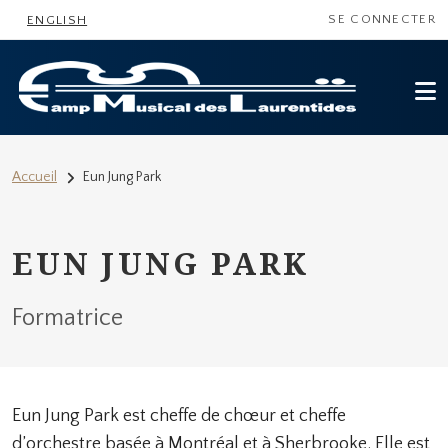
MENU DU COMP
Aller au contenu principal
SE CONNECTER
ENGLISH
FIL D'ARIANE
Accueil
Eun Jung Park
EUN JUNG PARK
Formatrice
Eun Jung Park est cheffe de chœur et cheffe
d’orchestre basée à Montréal et à Sherbrooke. Elle est