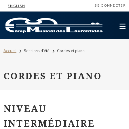
MENU DU COMP
Aller au contenu principal
SE CONNECTER
ENGLISH
FIL D'ARIANE
Accueil
Sessions d'été
Cordes et piano
CORDES ET PIANO
NIVEAU
INTERMÉDIAIRE